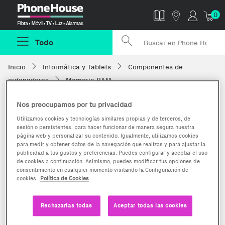
Phonehouse
0
Todo
Inicio
Informática y Tablets
Componentes de
ordenadores
Memoria RAM
Nos preocupamos por tu privacidad
Utilizamos cookies y tecnologías similares propias y de terceros, de
sesión o persistentes, para hacer funcionar de manera segura nuestra
página web y personalizar su contenido. Igualmente, utilizamos cookies
para medir y obtener datos de la navegación que realizas y para ajustar la
publicidad a tus gustos y preferencias. Puedes configurar y aceptar el uso
de cookies a continuación. Asimismo, puedes modificar tus opciones de
consentimiento en cualquier momento visitando la Configuración de
cookies
Política de Cookies
Rechazarlas todas
Aceptar todas las cookies