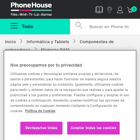
Phonehouse
0
Todo
Inicio
Informática y Tablets
Componentes de
ordenadores
Memoria RAM
Nos preocupamos por tu privacidad
Utilizamos cookies y tecnologías similares propias y de terceros, de
sesión o persistentes, para hacer funcionar de manera segura nuestra
página web y personalizar su contenido. Igualmente, utilizamos cookies
para medir y obtener datos de la navegación que realizas y para ajustar la
publicidad a tus gustos y preferencias. Puedes configurar y aceptar el uso
de cookies a continuación. Asimismo, puedes modificar tus opciones de
consentimiento en cualquier momento visitando la Configuración de
cookies
Política de Cookies
Rechazarlas todas
Aceptar todas las cookies