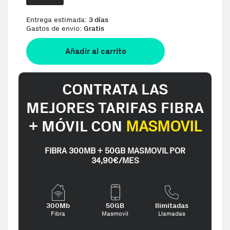
Entrega estimada:
3 días
Gastos de envio:
Gratis
Añadir al carrito
CONTRATA LAS
MEJORES TARIFAS FIBRA
+ MÓVIL CON
MASMOVIL
FIBRA 300MB + 50GB MASMOVIL POR
34,90€/MES
300Mb
50GB
Ilimitadas
Fibra
Masmovil
Llamadas