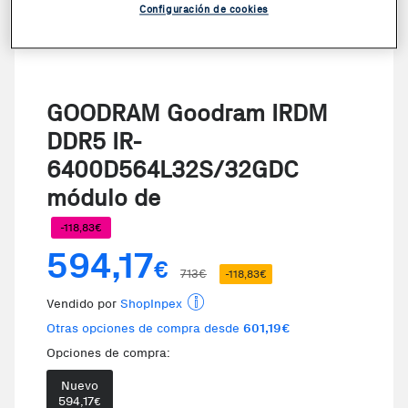
Configuración de cookies
GOODRAM Goodram IRDM
DDR5 IR-
6400D564L32S/32GDC
módulo de
-118,83€
594,17
€
713€
-118,83€
Vendido por
ShopInpex
Otras opciones de compra desde
601,19€
Opciones de compra:
Nuevo
594,17
€