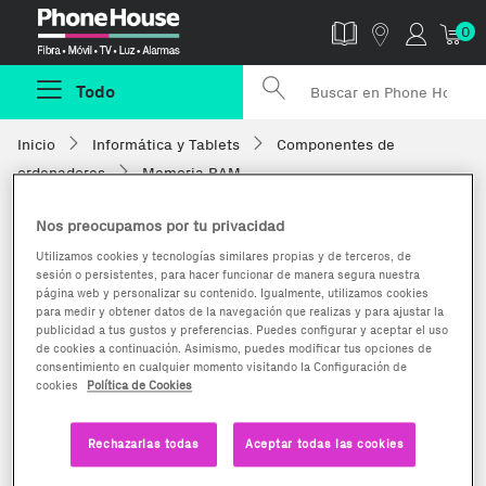
Phonehouse
0
Todo
Inicio
Informática y Tablets
Componentes de
ordenadores
Memoria RAM
Nos preocupamos por tu privacidad
Utilizamos cookies y tecnologías similares propias y de terceros, de
sesión o persistentes, para hacer funcionar de manera segura nuestra
página web y personalizar su contenido. Igualmente, utilizamos cookies
para medir y obtener datos de la navegación que realizas y para ajustar la
publicidad a tus gustos y preferencias. Puedes configurar y aceptar el uso
de cookies a continuación. Asimismo, puedes modificar tus opciones de
consentimiento en cualquier momento visitando la Configuración de
cookies
Política de Cookies
Rechazarlas todas
Aceptar todas las cookies