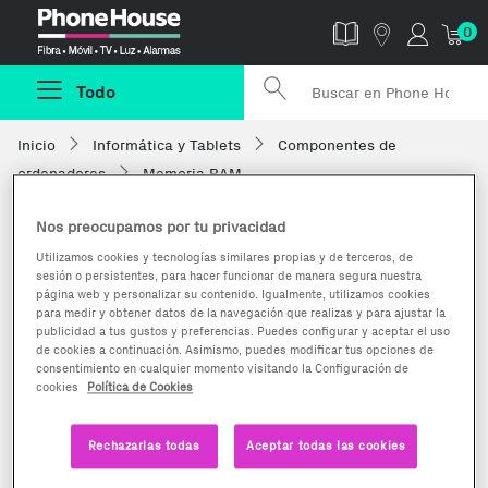
Phonehouse
0
Todo
Inicio
Informática y Tablets
Componentes de
ordenadores
Memoria RAM
Nos preocupamos por tu privacidad
Utilizamos cookies y tecnologías similares propias y de terceros, de
sesión o persistentes, para hacer funcionar de manera segura nuestra
página web y personalizar su contenido. Igualmente, utilizamos cookies
para medir y obtener datos de la navegación que realizas y para ajustar la
publicidad a tus gustos y preferencias. Puedes configurar y aceptar el uso
de cookies a continuación. Asimismo, puedes modificar tus opciones de
consentimiento en cualquier momento visitando la Configuración de
cookies
Política de Cookies
Rechazarlas todas
Aceptar todas las cookies