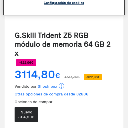
Configuración de cookies
G.Skill Trident Z5 RGB
módulo de memoria 64 GB 2
x
-622,96€
3114,80
€
3737,76€
-622,96€
Vendido por
ShopInpex
Otras opciones de compra desde
3263€
Opciones de compra:
Nuevo
3114,80
€