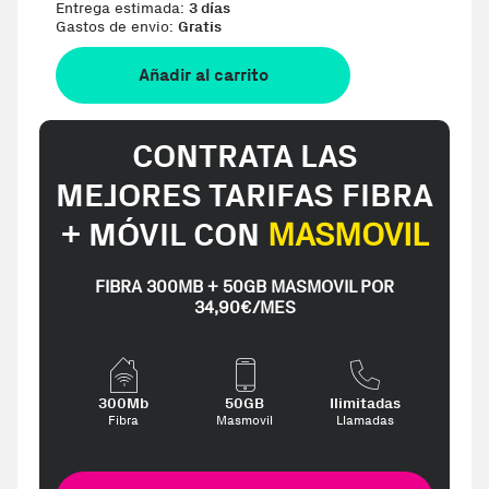
Entrega estimada:
3 días
Gastos de envio:
Gratis
Añadir al carrito
CONTRATA LAS
MEJORES TARIFAS FIBRA
+ MÓVIL CON
MASMOVIL
FIBRA 300MB + 50GB MASMOVIL POR
34,90€/MES
300Mb
50GB
Ilimitadas
Fibra
Masmovil
Llamadas