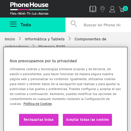
Phonehouse
0
Todo
Inicio
Informática y Tablets
Componentes de
ordenadores
Memoria RAM
Nos preocupamos por tu privacidad
Utilizamos cookies y tecnologías similares propias y de terceros, de
sesión o persistentes, para hacer funcionar de manera segura nuestra
página web y personalizar su contenido. Igualmente, utilizamos cookies
para medir y obtener datos de la navegación que realizas y para ajustar la
publicidad a tus gustos y preferencias. Puedes configurar y aceptar el uso
de cookies a continuación. Asimismo, puedes modificar tus opciones de
consentimiento en cualquier momento visitando la Configuración de
cookies
Política de Cookies
Rechazarlas todas
Aceptar todas las cookies