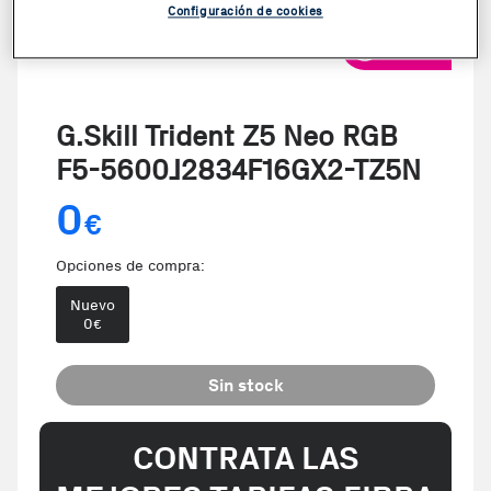
Configuración de cookies
VER VIDEO
G.Skill Trident Z5 Neo RGB
F5-5600J2834F16GX2-TZ5N
0
€
Opciones de compra:
Nuevo
0
€
Sin stock
CONTRATA LAS