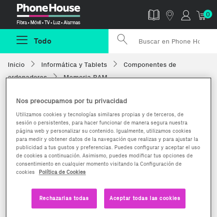
Phonehouse
0
Todo
Inicio
Informática y Tablets
Componentes de
ordenadores
Memoria RAM
Nos preocupamos por tu privacidad
Utilizamos cookies y tecnologías similares propias y de terceros, de
sesión o persistentes, para hacer funcionar de manera segura nuestra
página web y personalizar su contenido. Igualmente, utilizamos cookies
para medir y obtener datos de la navegación que realizas y para ajustar la
publicidad a tus gustos y preferencias. Puedes configurar y aceptar el uso
de cookies a continuación. Asimismo, puedes modificar tus opciones de
consentimiento en cualquier momento visitando la Configuración de
cookies
Política de Cookies
Rechazarlas todas
Aceptar todas las cookies