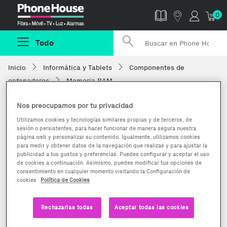
Phonehouse
0
Todo
Inicio
Informática y Tablets
Componentes de
ordenadores
Memoria RAM
Nos preocupamos por tu privacidad
Utilizamos cookies y tecnologías similares propias y de terceros, de
sesión o persistentes, para hacer funcionar de manera segura nuestra
página web y personalizar su contenido. Igualmente, utilizamos cookies
para medir y obtener datos de la navegación que realizas y para ajustar la
publicidad a tus gustos y preferencias. Puedes configurar y aceptar el uso
de cookies a continuación. Asimismo, puedes modificar tus opciones de
consentimiento en cualquier momento visitando la Configuración de
cookies
Política de Cookies
Rechazarlas todas
Aceptar todas las cookies