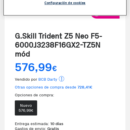
Configuración de cookies
VER VIDEO
G.Skill Trident Z5 Neo F5-
6000J3238F16GX2-TZ5N
mód
576,99
€
Vendido por
BCB Darty
Otras opciones de compra desde
728,41€
Opciones de compra:
Nuevo
Te damos la oportunidad de elegir 
576,99
€
Entrega estimada:
10 días
Gastos de envio:
Gratis