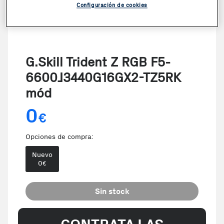
Configuración de cookies
G.Skill Trident Z RGB F5-
6600J3440G16GX2-TZ5RK
mód
0
€
Opciones de compra:
Nuevo
0
€
Sin stock