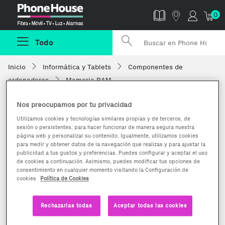
Phonehouse
0
Todo
Inicio
Informática y Tablets
Componentes de
ordenadores
Memoria RAM
Nos preocupamos por tu privacidad
Utilizamos cookies y tecnologías similares propias y de terceros, de
sesión o persistentes, para hacer funcionar de manera segura nuestra
página web y personalizar su contenido. Igualmente, utilizamos cookies
para medir y obtener datos de la navegación que realizas y para ajustar la
publicidad a tus gustos y preferencias. Puedes configurar y aceptar el uso
de cookies a continuación. Asimismo, puedes modificar tus opciones de
consentimiento en cualquier momento visitando la Configuración de
cookies
Política de Cookies
Rechazarlas todas
Aceptar todas las cookies