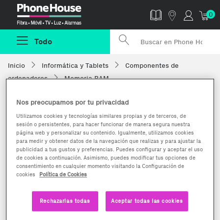
Phonehouse
0
Todo
Inicio
Informática y Tablets
Componentes de
ordenadores
Memoria RAM
Nos preocupamos por tu privacidad
Utilizamos cookies y tecnologías similares propias y de terceros, de
sesión o persistentes, para hacer funcionar de manera segura nuestra
página web y personalizar su contenido. Igualmente, utilizamos cookies
para medir y obtener datos de la navegación que realizas y para ajustar la
publicidad a tus gustos y preferencias. Puedes configurar y aceptar el uso
de cookies a continuación. Asimismo, puedes modificar tus opciones de
consentimiento en cualquier momento visitando la Configuración de
cookies
Política de Cookies
Rechazarlas todas
Aceptar todas las cookies