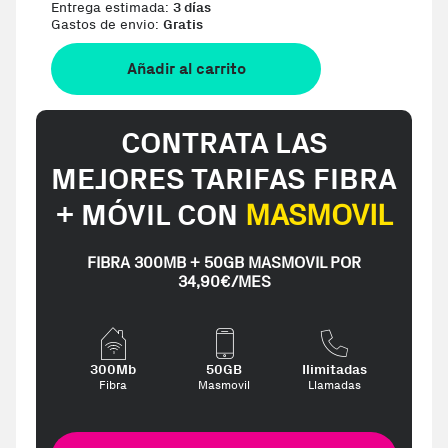
Entrega estimada:
3 días
Gastos de envio:
Gratis
Añadir al carrito
CONTRATA LAS
MEJORES TARIFAS FIBRA
+ MÓVIL CON
MASMOVIL
FIBRA 300MB + 50GB MASMOVIL POR
34,90€/MES
300Mb
50GB
Ilimitadas
Fibra
Masmovil
Llamadas