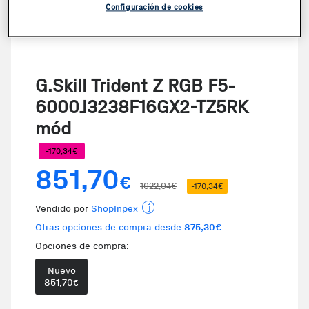
Configuración de cookies
G.Skill Trident Z RGB F5-
6000J3238F16GX2-TZ5RK
mód
-170,34€
851,70
€
1022,04€
-170,34€
Vendido por
ShopInpex
Otras opciones de compra desde
875,30€
Opciones de compra:
Nuevo
851,70
€