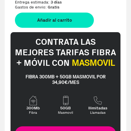
Entrega estimada:
3 días
Gastos de envio:
Gratis
Añadir al carrito
CONTRATA LAS
MEJORES TARIFAS FIBRA
+ MÓVIL CON
MASMOVIL
FIBRA 300MB + 50GB MASMOVIL POR
34,90€/MES
300Mb
50GB
Ilimitadas
Fibra
Masmovil
Llamadas