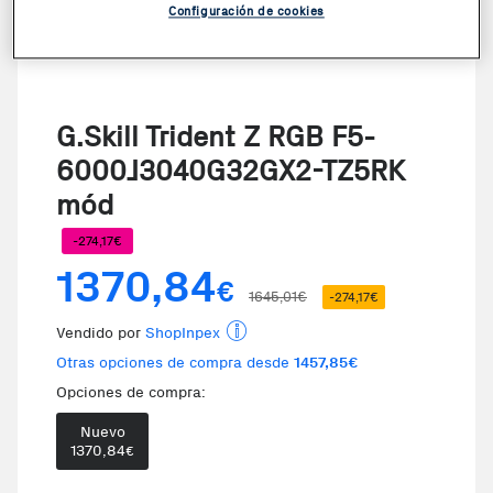
Configuración de cookies
G.Skill Trident Z RGB F5-
6000J3040G32GX2-TZ5RK
mód
-274,17€
1370,84
€
1645,01€
-274,17€
Vendido por
ShopInpex
Otras opciones de compra desde
1457,85€
Opciones de compra:
Nuevo
1370,84
€