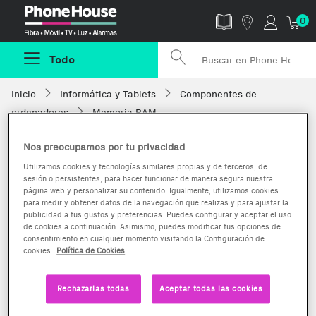
Phonehouse
0
Todo
Inicio
Informática y Tablets
Componentes de
ordenadores
Memoria RAM
Nos preocupamos por tu privacidad
Utilizamos cookies y tecnologías similares propias y de terceros, de
sesión o persistentes, para hacer funcionar de manera segura nuestra
página web y personalizar su contenido. Igualmente, utilizamos cookies
para medir y obtener datos de la navegación que realizas y para ajustar la
publicidad a tus gustos y preferencias. Puedes configurar y aceptar el uso
de cookies a continuación. Asimismo, puedes modificar tus opciones de
consentimiento en cualquier momento visitando la Configuración de
cookies
Política de Cookies
Rechazarlas todas
Aceptar todas las cookies