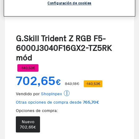
Configuración de cookies
G.Skill Trident Z RGB F5-
6000J3040F16GX2-TZ5RK
mód
-140,53€
702,65
€
843,18€
-140,53€
Vendido por
ShopInpex
Otras opciones de compra desde
765,70€
Opciones de compra:
Nuevo
702,65
€