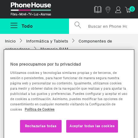
Phonehouse
0
Todo
Inicio
Informática y Tablets
Componentes de
ordenadores
Memoria RAM
Nos preocupamos por tu privacidad
Utilizamos cookies y tecnologías similares propias y de terceros, de
sesión o persistentes, para hacer funcionar de manera segura nuestra
página web y personalizar su contenido. Igualmente, utilizamos cookies
para medir y obtener datos de la navegación que realizas y para ajustar la
publicidad a tus gustos y preferencias. Puedes configurar y aceptar el uso
de cookies a continuación. Asimismo, puedes modificar tus opciones de
consentimiento en cualquier momento visitando la Configuración de
cookies
Política de Cookies
Rechazarlas todas
Aceptar todas las cookies