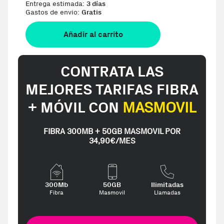
Entrega estimada:
3 días
Gastos de envio:
Gratis
Añadir al carrito
CONTRATA LAS
MEJORES TARIFAS FIBRA
+ MÓVIL CON
MASMOVIL
FIBRA 300MB + 50GB MASMOVIL POR
34,90€/MES
300Mb
50GB
Ilimitadas
Fibra
Masmovil
Llamadas