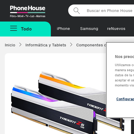
Phonehouse
Todo
iPhone
Samsung
reNuevos
Inicio
Informática y Tablets
Componentes de ordenadore
Nos preoc
Utilizamos c
manera segur
datos de la 
aceptar el u
momento vis
Configura
O