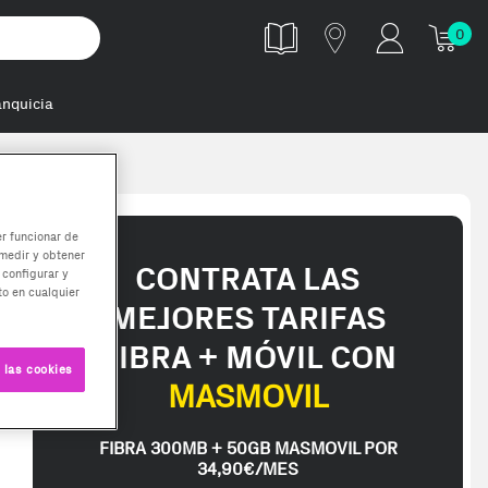
0
anquicia
-TZ5RS mód
er funcionar de
medir y obtener
CONTRATA LAS
 configurar y
o en cualquier
MEJORES TARIFAS
FIBRA + MÓVIL CON
 las cookies
MASMOVIL
FIBRA 300MB + 50GB MASMOVIL POR
34,90€/MES