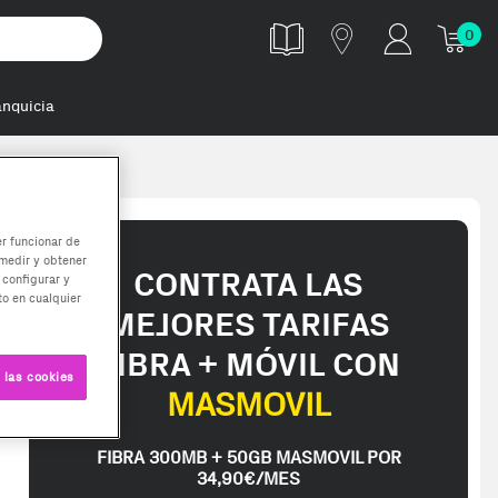
0
anquicia
2-TZ5N módu
er funcionar de
medir y obtener
CONTRATA LAS
 configurar y
o en cualquier
MEJORES TARIFAS
FIBRA + MÓVIL CON
 las cookies
MASMOVIL
FIBRA 300MB + 50GB MASMOVIL POR
34,90€/MES
ent z5 neo ddr5 64gb 2x32gb 6000mhz f5-6000j3238g32gx2-tz5n