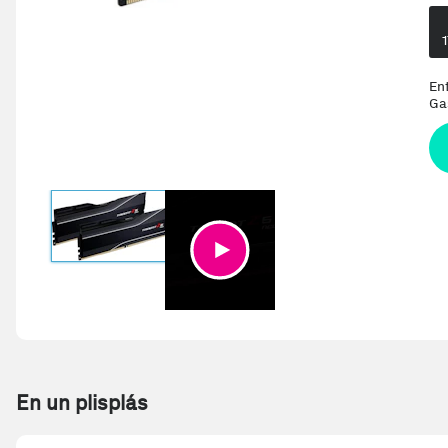
En
Ga
En un plisplás