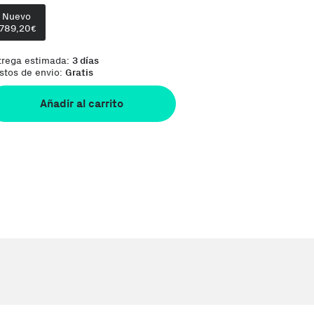
Nuevo
1789,20
€
trega estimada:
3 días
stos de envio:
Gratis
Añadir al carrito