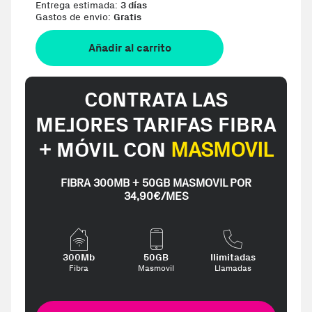
Entrega estimada:
3 días
Gastos de envio:
Gratis
Añadir al carrito
CONTRATA LAS
MEJORES TARIFAS FIBRA
+ MÓVIL CON
MASMOVIL
FIBRA 300MB + 50GB MASMOVIL POR
34,90€/MES
300Mb
50GB
Ilimitadas
Fibra
Masmovil
Llamadas