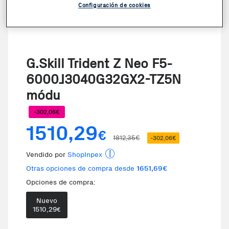
Configuración de cookies
G.Skill Trident Z Neo F5-
6000J3040G32GX2-TZ5N
módu
-302,06€
1510,29
€
1812,35€
-302,06€
Vendido por
ShopInpex
Otras opciones de compra desde
1651,69€
Opciones de compra:
Nuevo
1510,29
€