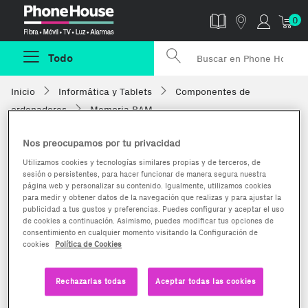
Phonehouse
0
Todo
Inicio
Informática y Tablets
Componentes de
ordenadores
Memoria RAM
Nos preocupamos por tu privacidad
Utilizamos cookies y tecnologías similares propias y de terceros, de
sesión o persistentes, para hacer funcionar de manera segura nuestra
página web y personalizar su contenido. Igualmente, utilizamos cookies
para medir y obtener datos de la navegación que realizas y para ajustar la
publicidad a tus gustos y preferencias. Puedes configurar y aceptar el uso
de cookies a continuación. Asimismo, puedes modificar tus opciones de
consentimiento en cualquier momento visitando la Configuración de
cookies
Política de Cookies
Rechazarlas todas
Aceptar todas las cookies