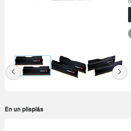
O
En un plisplás