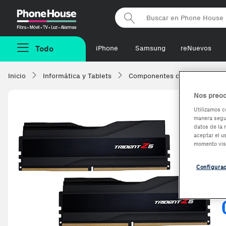
Phonehouse
Todo
iPhone
Samsung
reNuevos
Inicio
Informática y Tablets
Componentes de ordenadore
Nos preoc
Utilizamos c
manera segur
datos de la 
aceptar el u
momento vis
Configura