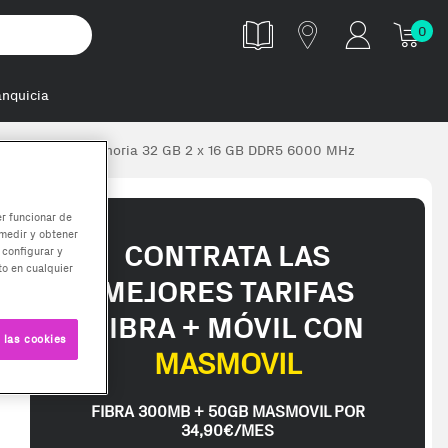
0
anquicia
5K módulo de memoria 32 GB 2 x 16 GB DDR5 6000 MHz
er funcionar de
medir y obtener
CONTRATA LAS
 configurar y
o en cualquier
MEJORES TARIFAS
FIBRA + MÓVIL CON
 las cookies
MASMOVIL
FIBRA 300MB + 50GB MASMOVIL POR
34,90€/MES