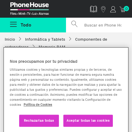
Phonehouse
0
Todo
Inicio
Informática y Tablets
Componentes de
ordenadores
Memoria RAM
Nos preocupamos por tu privacidad
Utilizamos cookies y tecnologías similares propias y de terceros, de
sesión o persistentes, para hacer funcionar de manera segura nuestra
página web y personalizar su contenido. Igualmente, utilizamos cookies
para medir y obtener datos de la navegación que realizas y para ajustar la
publicidad a tus gustos y preferencias. Puedes configurar y aceptar el uso
de cookies a continuación. Asimismo, puedes modificar tus opciones de
consentimiento en cualquier momento visitando la Configuración de
cookies
Política de Cookies
Rechazarlas todas
Aceptar todas las cookies