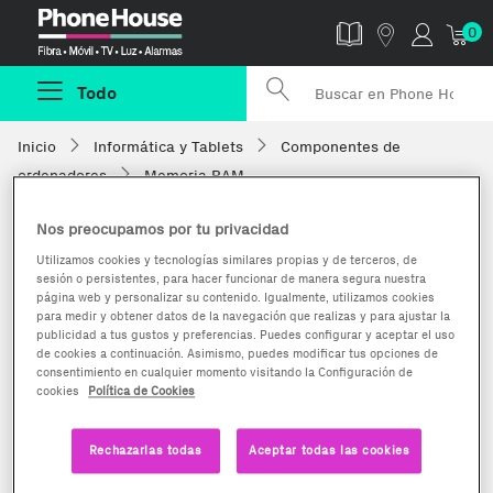
Phonehouse
0
Todo
Inicio
Informática y Tablets
Componentes de
ordenadores
Memoria RAM
Nos preocupamos por tu privacidad
Utilizamos cookies y tecnologías similares propias y de terceros, de
sesión o persistentes, para hacer funcionar de manera segura nuestra
página web y personalizar su contenido. Igualmente, utilizamos cookies
para medir y obtener datos de la navegación que realizas y para ajustar la
publicidad a tus gustos y preferencias. Puedes configurar y aceptar el uso
de cookies a continuación. Asimismo, puedes modificar tus opciones de
consentimiento en cualquier momento visitando la Configuración de
cookies
Política de Cookies
Rechazarlas todas
Aceptar todas las cookies