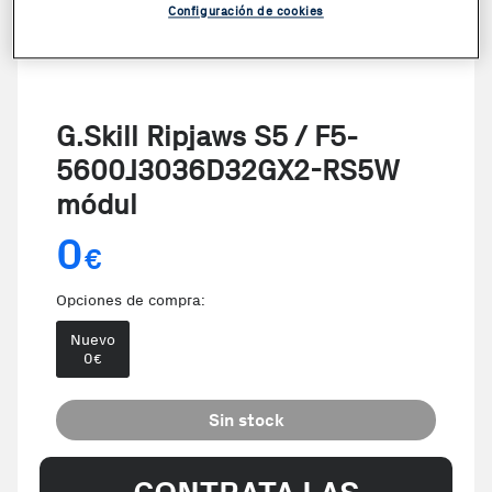
Configuración de cookies
G.Skill Ripjaws S5 / F5-
5600J3036D32GX2-RS5W
módul
0
€
Opciones de compra:
Nuevo
0
€
Sin stock