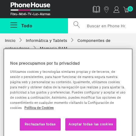
Phonehouse
0
Todo
Inicio
Informática y Tablets
Componentes de
ordenadores
Memoria RAM
Nos preocupamos por tu privacidad
Utilizamos cookies y tecnologías similares propias y de terceros, de
sesión o persistentes, para hacer funcionar de manera segura nuestra
página web y personalizar su contenido. Igualmente, utilizamos cookies
para medir y obtener datos de la navegación que realizas y para ajustar la
publicidad a tus gustos y preferencias. Puedes configurar y aceptar el uso
de cookies a continuación. Asimismo, puedes modificar tus opciones de
consentimiento en cualquier momento visitando la Configuración de
cookies
Política de Cookies
Rechazarlas todas
Aceptar todas las cookies