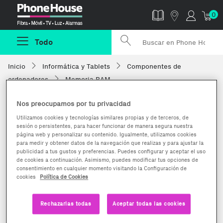
Phonehouse
0
Todo
Inicio
Informática y Tablets
Componentes de
ordenadores
Memoria RAM
Nos preocupamos por tu privacidad
Utilizamos cookies y tecnologías similares propias y de terceros, de
sesión o persistentes, para hacer funcionar de manera segura nuestra
página web y personalizar su contenido. Igualmente, utilizamos cookies
para medir y obtener datos de la navegación que realizas y para ajustar la
publicidad a tus gustos y preferencias. Puedes configurar y aceptar el uso
de cookies a continuación. Asimismo, puedes modificar tus opciones de
consentimiento en cualquier momento visitando la Configuración de
cookies
Política de Cookies
Rechazarlas todas
Aceptar todas las cookies