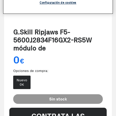
Configuración de cookies
G.Skill Ripjaws F5-
5600J2834F16GX2-RS5W
módulo de
0
€
Opciones de compra:
Nuevo
0
€
Sin stock