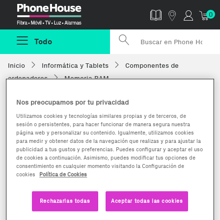
Phonehouse
0
Todo
Inicio
Informática y Tablets
Componentes de
ordenadores
Memoria RAM
Nos preocupamos por tu privacidad
Utilizamos cookies y tecnologías similares propias y de terceros, de
sesión o persistentes, para hacer funcionar de manera segura nuestra
página web y personalizar su contenido. Igualmente, utilizamos cookies
para medir y obtener datos de la navegación que realizas y para ajustar la
publicidad a tus gustos y preferencias. Puedes configurar y aceptar el uso
de cookies a continuación. Asimismo, puedes modificar tus opciones de
consentimiento en cualquier momento visitando la Configuración de
cookies
Política de Cookies
Rechazarlas todas
Aceptar todas las cookies