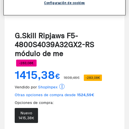
Configuración de cookies
G.Skill Ripjaws F5-
4800S4039A32GX2-RS
módulo de me
-283,08€
1415,38
€
1698,46€
-283,08€
Vendido por
ShopInpex
Otras opciones de compra desde
1524,59€
Opciones de compra:
Nuevo
1415,38
€