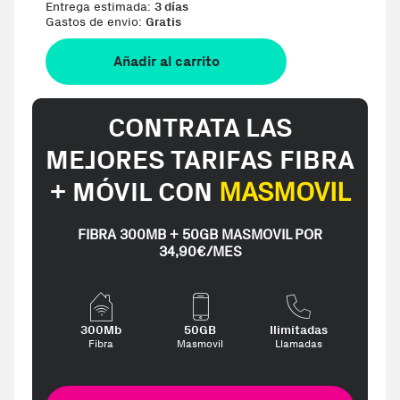
Entrega estimada:
3 días
Gastos de envio:
Gratis
Añadir al carrito
CONTRATA LAS
MEJORES TARIFAS FIBRA
+ MÓVIL CON
MASMOVIL
FIBRA 300MB + 50GB MASMOVIL POR
34,90€/MES
300Mb
50GB
Ilimitadas
Fibra
Masmovil
Llamadas