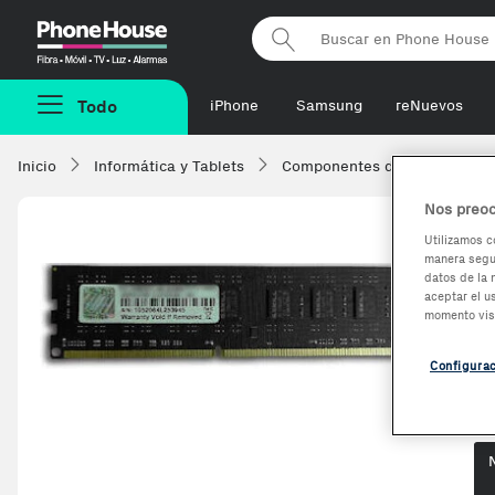
Phonehouse
Todo
iPhone
Samsung
reNuevos
Inicio
Informática y Tablets
Componentes de ordenadore
Nos preoc
Utilizamos c
manera segur
G
datos de la 
aceptar el u
p
momento vis
Configura
Op