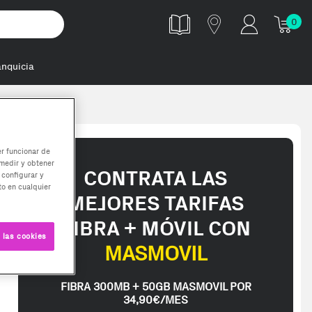
0
anquicia
.skill kit
er funcionar de
medir y obtener
CONTRATA LAS
 configurar y
o en cualquier
MEJORES TARIFAS
FIBRA + MÓVIL CON
 las cookies
MASMOVIL
FIBRA 300MB + 50GB MASMOVIL POR
34,90€/MES