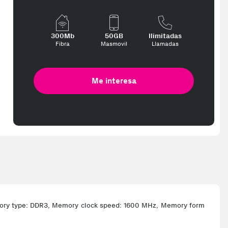
300Mb
50GB
Ilimitadas
Fibra
Masmovil
Llamadas
Me interesa
emory type: DDR3, Memory clock speed: 1600 MHz, Memory form