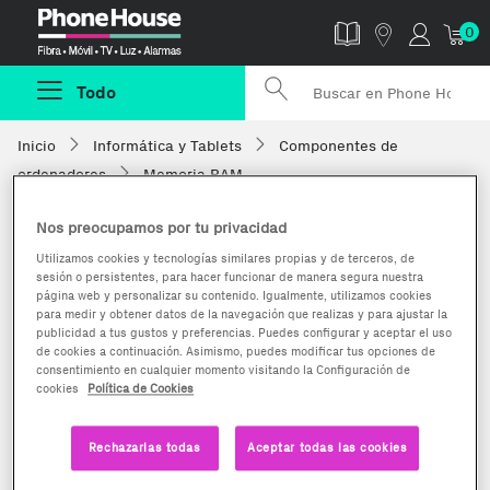
Phonehouse
0
Todo
Inicio
Informática y Tablets
Componentes de
ordenadores
Memoria RAM
Nos preocupamos por tu privacidad
Utilizamos cookies y tecnologías similares propias y de terceros, de
sesión o persistentes, para hacer funcionar de manera segura nuestra
página web y personalizar su contenido. Igualmente, utilizamos cookies
para medir y obtener datos de la navegación que realizas y para ajustar la
publicidad a tus gustos y preferencias. Puedes configurar y aceptar el uso
de cookies a continuación. Asimismo, puedes modificar tus opciones de
consentimiento en cualquier momento visitando la Configuración de
cookies
Política de Cookies
Rechazarlas todas
Aceptar todas las cookies