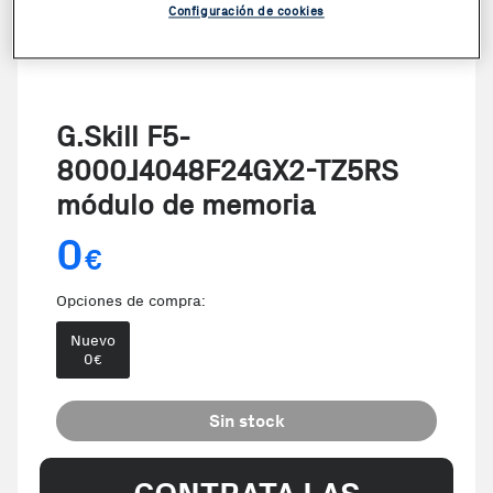
Configuración de cookies
G.Skill F5-
8000J4048F24GX2-TZ5RS
módulo de memoria
0
€
Opciones de compra:
Nuevo
0
€
Sin stock