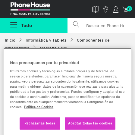
Phonehouse
0
Todo
Inicio
Informática y Tablets
Componentes de
ordenadores
Memoria RAM
Nos preocupamos por tu privacidad
Utilizamos cookies y tecnologías similares propias y de terceros, de
sesión o persistentes, para hacer funcionar de manera segura nuestra
página web y personalizar su contenido. Igualmente, utilizamos cookies
para medir y obtener datos de la navegación que realizas y para ajustar la
publicidad a tus gustos y preferencias. Puedes configurar y aceptar el uso
de cookies a continuación. Asimismo, puedes modificar tus opciones de
consentimiento en cualquier momento visitando la Configuración de
cookies
Política de Cookies
Rechazarlas todas
Aceptar todas las cookies