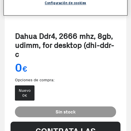
Configuración de cookies
Dahua Ddr4, 2666 mhz, 8gb,
udimm, for desktop (dhi-ddr-
c
0
€
Opciones de compra:
Nuevo
0
€
Sin stock