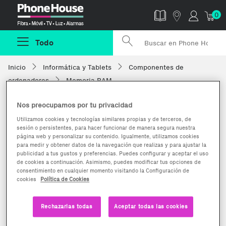
Phonehouse
0
Todo
Inicio
Informática y Tablets
Componentes de
ordenadores
Memoria RAM
Nos preocupamos por tu privacidad
Utilizamos cookies y tecnologías similares propias y de terceros, de
sesión o persistentes, para hacer funcionar de manera segura nuestra
página web y personalizar su contenido. Igualmente, utilizamos cookies
para medir y obtener datos de la navegación que realizas y para ajustar la
publicidad a tus gustos y preferencias. Puedes configurar y aceptar el uso
de cookies a continuación. Asimismo, puedes modificar tus opciones de
consentimiento en cualquier momento visitando la Configuración de
cookies
Política de Cookies
Rechazarlas todas
Aceptar todas las cookies