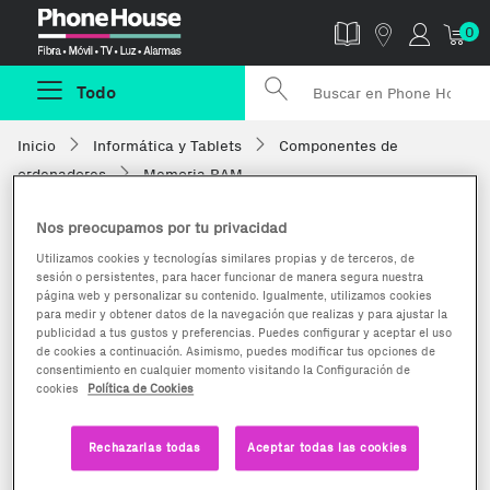
Phonehouse
0
Todo
Inicio
Informática y Tablets
Componentes de
ordenadores
Memoria RAM
Nos preocupamos por tu privacidad
Utilizamos cookies y tecnologías similares propias y de terceros, de
sesión o persistentes, para hacer funcionar de manera segura nuestra
página web y personalizar su contenido. Igualmente, utilizamos cookies
para medir y obtener datos de la navegación que realizas y para ajustar la
publicidad a tus gustos y preferencias. Puedes configurar y aceptar el uso
de cookies a continuación. Asimismo, puedes modificar tus opciones de
consentimiento en cualquier momento visitando la Configuración de
cookies
Política de Cookies
Rechazarlas todas
Aceptar todas las cookies