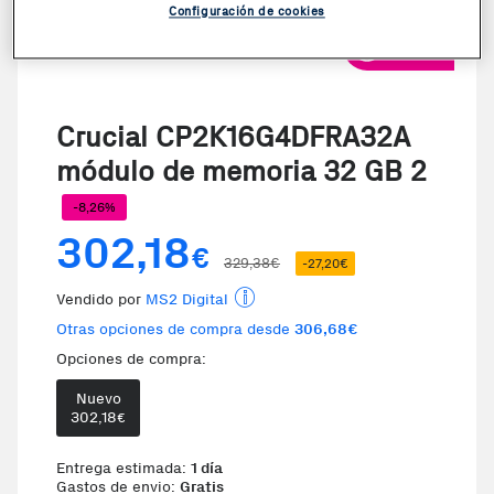
Configuración de cookies
VER VIDEO
Crucial CP2K16G4DFRA32A
módulo de memoria 32 GB 2
-8,26%
302,18
€
329,38€
-27,20€
Vendido por
MS2 Digital
Otras opciones de compra desde
306,68€
Opciones de compra:
Nuevo
Te damos la oportunidad de elegi
302,18
€
Entrega estimada:
1 día
Gastos de envio:
Gratis