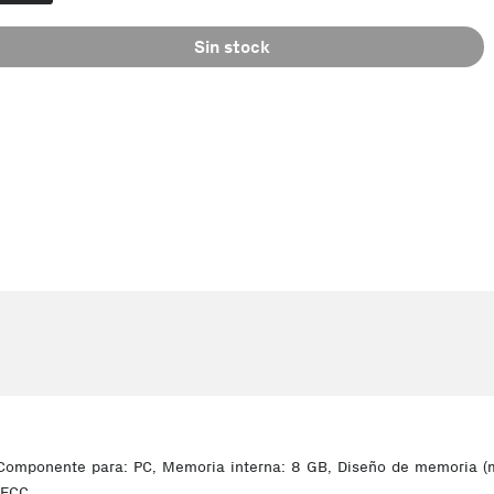
Sin stock
omponente para: PC, Memoria interna: 8 GB, Diseño de memoria (m
 ECC