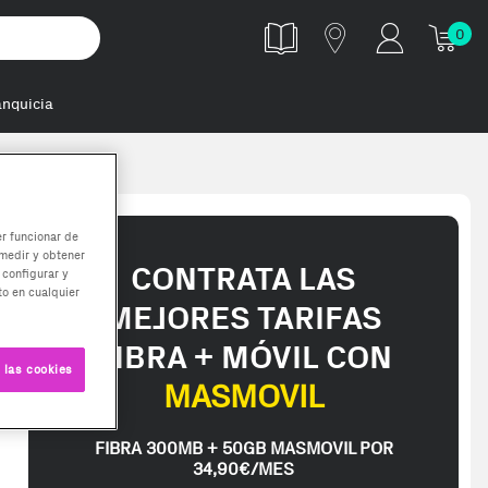
0
anquicia
rbeitsspei
er funcionar de
medir y obtener
CONTRATA LAS
 configurar y
o en cualquier
MEJORES TARIFAS
FIBRA + MÓVIL CON
 las cookies
MASMOVIL
FIBRA 300MB + 50GB MASMOVIL POR
34,90€/MES