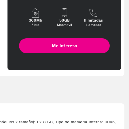
300Mb
50GB
Ilimitadas
Fibra
Masmovil
Llamadas
Me interesa
ódulos x tamaño): 1 x 8 GB, Tipo de memoria interna: DDR5,