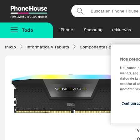
Phonehouse
Todo
iPhone
Samsung
reNuevos
Inicio
Informática y Tablets
Componentes de ordenadore
Nos preoc
Utilizamos c
manera segur
datos de la 
aceptar el u
momento vis
Configura
V
O