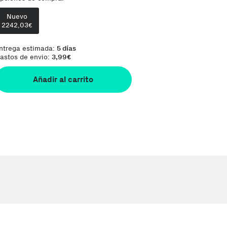
Nuevo
Comentario del vendedor:
Orders are shi
2242,03
€
ntrega estimada:
5 días
astos de envio:
3,99
€
Añadir al carrito