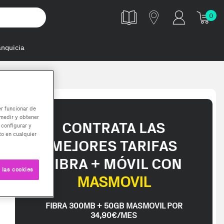
0
anquicia
0C40 módulo de
er funcionar de
medir y obtener
CONTRATA LAS
 configurar y
o en cualquier
MEJORES TARIFAS
FIBRA + MÓVIL CON
 las cookies
MASMOVIL
FIBRA 300MB + 50GB MASMOVIL POR
34,90€/MES