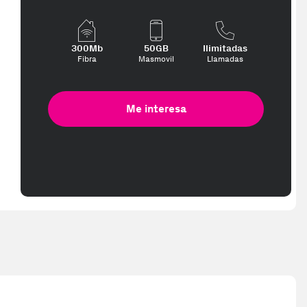
pped in 2-3 working days. Delivery times (3-10 days) might be delayed 
300Mb
50GB
Ilimitadas
Fibra
Masmovil
Llamadas
Me interesa