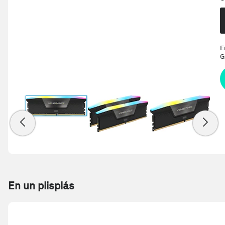
E
G
En un plisplás