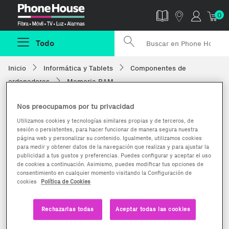
Phonehouse
0
Todo
Inicio
Informática y Tablets
Componentes de
ordenadores
Memoria RAM
Nos preocupamos por tu privacidad
Utilizamos cookies y tecnologías similares propias y de terceros, de
sesión o persistentes, para hacer funcionar de manera segura nuestra
página web y personalizar su contenido. Igualmente, utilizamos cookies
para medir y obtener datos de la navegación que realizas y para ajustar la
publicidad a tus gustos y preferencias. Puedes configurar y aceptar el uso
de cookies a continuación. Asimismo, puedes modificar tus opciones de
consentimiento en cualquier momento visitando la Configuración de
cookies
Política de Cookies
Rechazarlas todas
Aceptar todas las cookies