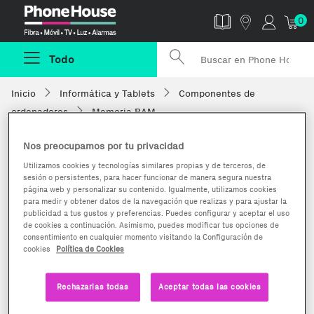
Phonehouse
0
Todo
Inicio
Informática y Tablets
Componentes de
ordenadores
Memoria RAM
Nos preocupamos por tu privacidad
Utilizamos cookies y tecnologías similares propias y de terceros, de
sesión o persistentes, para hacer funcionar de manera segura nuestra
página web y personalizar su contenido. Igualmente, utilizamos cookies
para medir y obtener datos de la navegación que realizas y para ajustar la
publicidad a tus gustos y preferencias. Puedes configurar y aceptar el uso
de cookies a continuación. Asimismo, puedes modificar tus opciones de
consentimiento en cualquier momento visitando la Configuración de
cookies
Política de Cookies
Rechazarlas todas
Aceptar todas las cookies