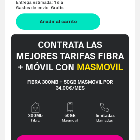
Entrega estimada:
1 día
Gastos de envio:
Gratis
Añadir al carrito
CONTRATA LAS
MEJORES TARIFAS FIBRA
+ MÓVIL CON
MASMOVIL
FIBRA 300MB + 50GB MASMOVIL POR
34,90€/MES
300Mb
50GB
Ilimitadas
Fibra
Masmovil
Llamadas