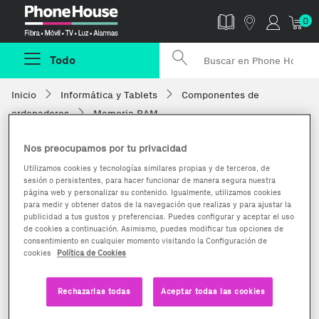
Phonehouse
0
Todo
Inicio
Informática y Tablets
Componentes de
ordenadores
Memoria RAM
Nos preocupamos por tu privacidad
Utilizamos cookies y tecnologías similares propias y de terceros, de
sesión o persistentes, para hacer funcionar de manera segura nuestra
página web y personalizar su contenido. Igualmente, utilizamos cookies
para medir y obtener datos de la navegación que realizas y para ajustar la
publicidad a tus gustos y preferencias. Puedes configurar y aceptar el uso
de cookies a continuación. Asimismo, puedes modificar tus opciones de
consentimiento en cualquier momento visitando la Configuración de
cookies
Política de Cookies
Rechazarlas todas
Aceptar todas las cookies