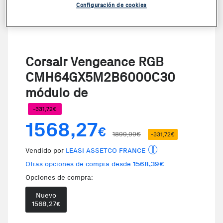
Configuración de cookies
Corsair Vengeance RGB
CMH64GX5M2B6000C30
módulo de
-331,72€
1568,27
€
1899,99€
-331,72€
Vendido por
LEASI ASSETCO FRANCE
Otras opciones de compra desde
1568,39€
Opciones de compra:
Nuevo
1568,27
€