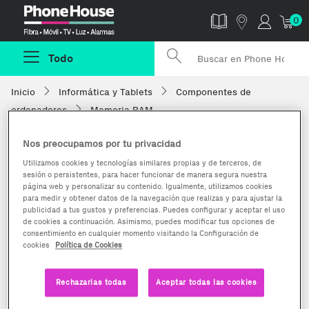
Phonehouse
0
Todo
Inicio
Informática y Tablets
Componentes de
ordenadores
Memoria RAM
Nos preocupamos por tu privacidad
Utilizamos cookies y tecnologías similares propias y de terceros, de
sesión o persistentes, para hacer funcionar de manera segura nuestra
página web y personalizar su contenido. Igualmente, utilizamos cookies
para medir y obtener datos de la navegación que realizas y para ajustar la
publicidad a tus gustos y preferencias. Puedes configurar y aceptar el uso
de cookies a continuación. Asimismo, puedes modificar tus opciones de
consentimiento en cualquier momento visitando la Configuración de
cookies
Política de Cookies
Rechazarlas todas
Aceptar todas las cookies