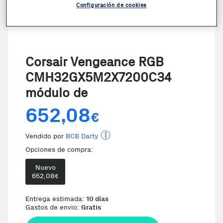
Configuración de cookies
Corsair Vengeance RGB
CMH32GX5M2X7200C34
módulo de
652,08
€
Vendido por
BCB Darty
Opciones de compra:
Nuevo
652,08
€
Te damos la oportunidad de elegir 
Entrega estimada:
10 días
Gastos de envio:
Gratis