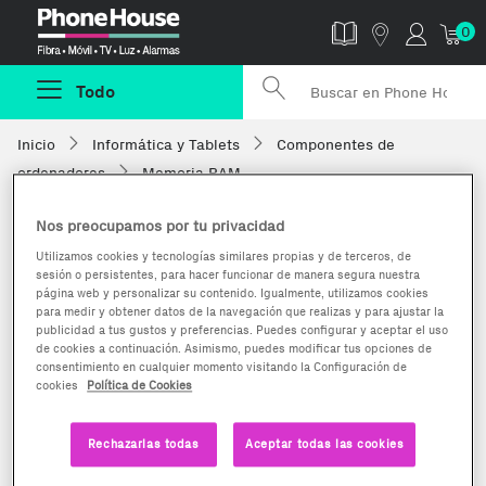
Phonehouse
0
Todo
Inicio
Informática y Tablets
Componentes de
ordenadores
Memoria RAM
Nos preocupamos por tu privacidad
Utilizamos cookies y tecnologías similares propias y de terceros, de
sesión o persistentes, para hacer funcionar de manera segura nuestra
página web y personalizar su contenido. Igualmente, utilizamos cookies
para medir y obtener datos de la navegación que realizas y para ajustar la
publicidad a tus gustos y preferencias. Puedes configurar y aceptar el uso
de cookies a continuación. Asimismo, puedes modificar tus opciones de
consentimiento en cualquier momento visitando la Configuración de
cookies
Política de Cookies
Rechazarlas todas
Aceptar todas las cookies