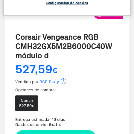
Configuración de cookies
VER VIDEO
Corsair Vengeance RGB
CMH32GX5M2B6000C40W
módulo d
527,59
€
Vendido por
BCB Darty
Opciones de compra:
Nuevo
527,59
€
Te damos la oportunidad de elegir 
Entrega estimada:
10 días
Gastos de envio:
Gratis