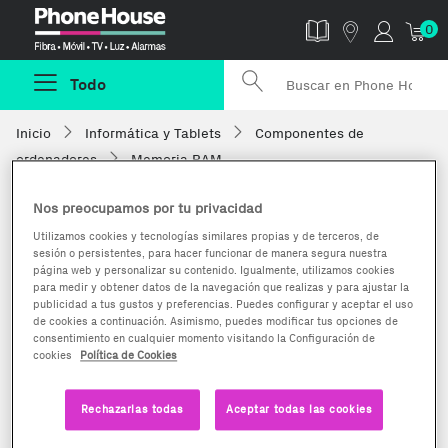
Phonehouse
0
Todo
Inicio
Informática y Tablets
Componentes de
ordenadores
Memoria RAM
Nos preocupamos por tu privacidad
Utilizamos cookies y tecnologías similares propias y de terceros, de
sesión o persistentes, para hacer funcionar de manera segura nuestra
página web y personalizar su contenido. Igualmente, utilizamos cookies
para medir y obtener datos de la navegación que realizas y para ajustar la
publicidad a tus gustos y preferencias. Puedes configurar y aceptar el uso
de cookies a continuación. Asimismo, puedes modificar tus opciones de
consentimiento en cualquier momento visitando la Configuración de
cookies
Política de Cookies
Rechazarlas todas
Aceptar todas las cookies