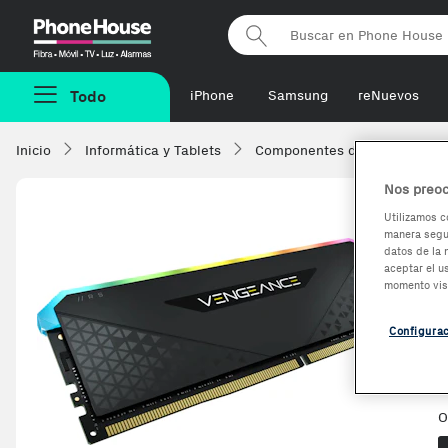
Phonehouse
Todo
iPhone
Samsung
reNuevos
Inicio
Informática y Tablets
Componentes de ordenadore
Nos preoc
Utilizamos c
manera segur
datos de la 
aceptar el u
momento vis
Configura
O