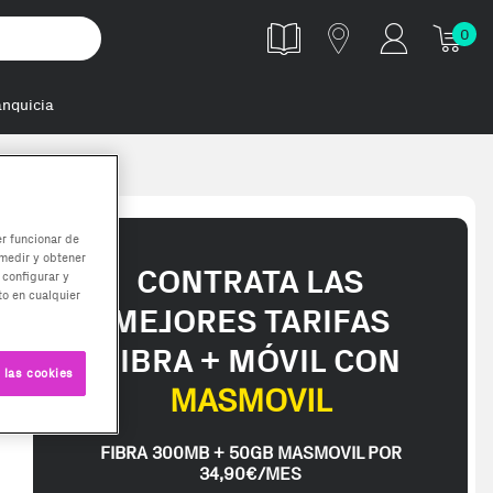
0
anquicia
C18 módulo de
er funcionar de
medir y obtener
CONTRATA LAS
 configurar y
o en cualquier
MEJORES TARIFAS
FIBRA + MÓVIL CON
 las cookies
MASMOVIL
FIBRA 300MB + 50GB MASMOVIL POR
34,90€/MES