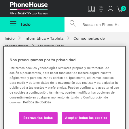
Phonehouse
0
Todo
Inicio
Informática y Tablets
Componentes de
ordenadores
Memoria RAM
Nos preocupamos por tu privacidad
Utilizamos cookies y tecnologías similares propias y de terceros, de
sesión o persistentes, para hacer funcionar de manera segura nuestra
página web y personalizar su contenido. Igualmente, utilizamos cookies
para medir y obtener datos de la navegación que realizas y para ajustar la
publicidad a tus gustos y preferencias. Puedes configurar y aceptar el uso
de cookies a continuación. Asimismo, puedes modificar tus opciones de
consentimiento en cualquier momento visitando la Configuración de
cookies
Política de Cookies
Rechazarlas todas
Aceptar todas las cookies