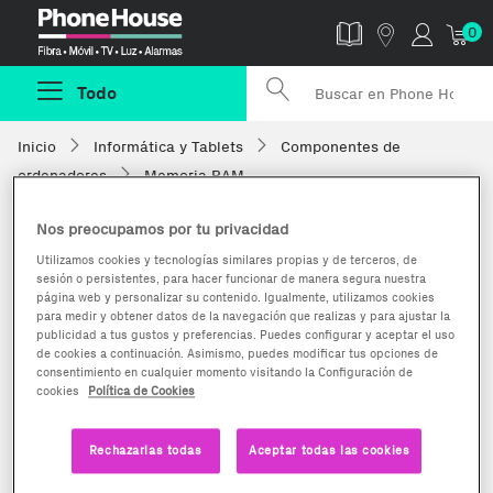
Phonehouse
0
Todo
Inicio
Informática y Tablets
Componentes de
ordenadores
Memoria RAM
Nos preocupamos por tu privacidad
Utilizamos cookies y tecnologías similares propias y de terceros, de
sesión o persistentes, para hacer funcionar de manera segura nuestra
página web y personalizar su contenido. Igualmente, utilizamos cookies
para medir y obtener datos de la navegación que realizas y para ajustar la
publicidad a tus gustos y preferencias. Puedes configurar y aceptar el uso
de cookies a continuación. Asimismo, puedes modificar tus opciones de
consentimiento en cualquier momento visitando la Configuración de
cookies
Política de Cookies
Rechazarlas todas
Aceptar todas las cookies