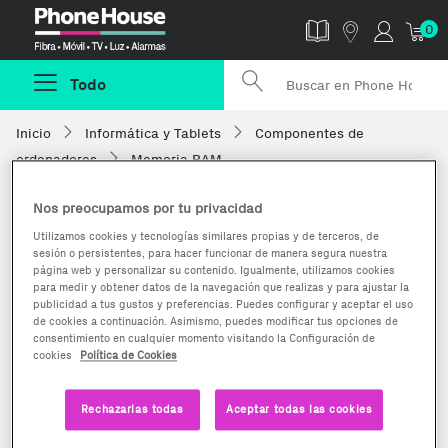
Phonehouse
0
Todo
Inicio
Informática y Tablets
Componentes de
ordenadores
Memoria RAM
Nos preocupamos por tu privacidad
Utilizamos cookies y tecnologías similares propias y de terceros, de
sesión o persistentes, para hacer funcionar de manera segura nuestra
página web y personalizar su contenido. Igualmente, utilizamos cookies
para medir y obtener datos de la navegación que realizas y para ajustar la
publicidad a tus gustos y preferencias. Puedes configurar y aceptar el uso
de cookies a continuación. Asimismo, puedes modificar tus opciones de
consentimiento en cualquier momento visitando la Configuración de
cookies
Política de Cookies
Rechazarlas todas
Aceptar todas las cookies