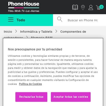
Phonehouse
0
Todo
Inicio
Informática y Tablets
Componentes de
ordenadores
Memoria RAM
Nos preocupamos por tu privacidad
Utilizamos cookies y tecnologías similares propias y de terceros, de
sesión o persistentes, para hacer funcionar de manera segura nuestra
página web y personalizar su contenido. Igualmente, utilizamos cookies
para medir y obtener datos de la navegación que realizas y para ajustar la
publicidad a tus gustos y preferencias. Puedes configurar y aceptar el uso
de cookies a continuación. Asimismo, puedes modificar tus opciones de
consentimiento en cualquier momento visitando la Configuración de
cookies
Política de Cookies
Rechazarlas todas
Aceptar todas las cookies