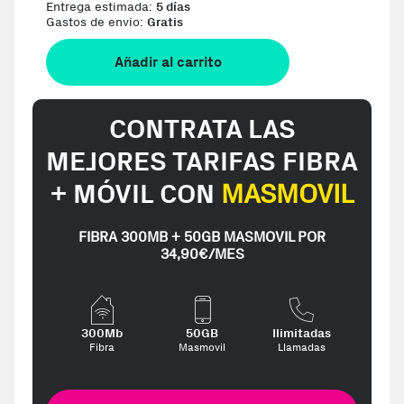
Entrega estimada:
5 días
Gastos de envio:
Gratis
Añadir al carrito
CONTRATA LAS
MEJORES TARIFAS FIBRA
+ MÓVIL CON
MASMOVIL
FIBRA 300MB + 50GB MASMOVIL POR
34,90€/MES
300Mb
50GB
Ilimitadas
Fibra
Masmovil
Llamadas