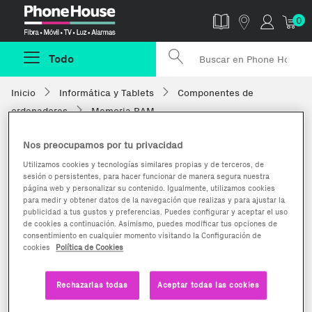
Phonehouse
0
Todo
Inicio
Informática y Tablets
Componentes de
ordenadores
Memoria RAM
Nos preocupamos por tu privacidad
Utilizamos cookies y tecnologías similares propias y de terceros, de
sesión o persistentes, para hacer funcionar de manera segura nuestra
página web y personalizar su contenido. Igualmente, utilizamos cookies
para medir y obtener datos de la navegación que realizas y para ajustar la
publicidad a tus gustos y preferencias. Puedes configurar y aceptar el uso
de cookies a continuación. Asimismo, puedes modificar tus opciones de
consentimiento en cualquier momento visitando la Configuración de
cookies
Política de Cookies
Rechazarlas todas
Aceptar todas las cookies