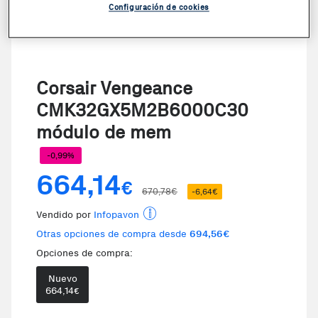
Configuración de cookies
Corsair Vengeance
CMK32GX5M2B6000C30
módulo de mem
-0,99%
664,14
€
670,78€
-6,64€
Vendido por
Infopavon
Otras opciones de compra desde
694,56€
Opciones de compra:
Nuevo
664,14
€