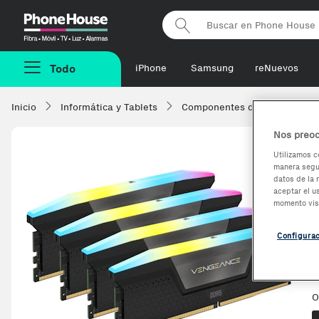
Phonehouse
Todo
iPhone
Samsung
reNuevos
Inicio
Informática y Tablets
Componentes de ordenadore
Nos preoc
Utilizamos c
manera segur
datos de la 
aceptar el u
momento vis
Configura
O