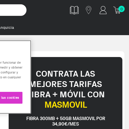
0
anquicia
 módulo de mem
er funcionar de
medir y obtener
CONTRATA LAS
 configurar y
o en cualquier
MEJORES TARIFAS
FIBRA + MÓVIL CON
 las cookies
MASMOVIL
FIBRA 300MB + 50GB MASMOVIL POR
34,90€/MES