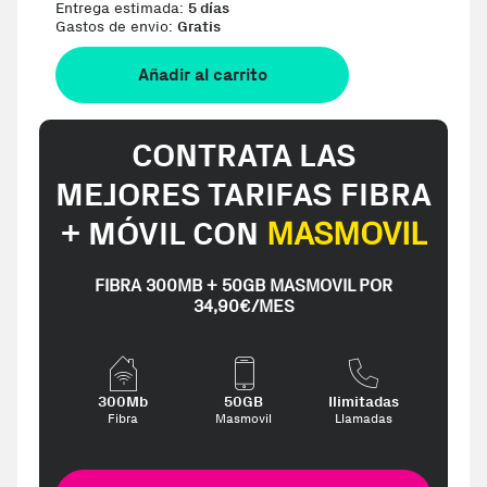
Entrega estimada:
5 días
Gastos de envio:
Gratis
Añadir al carrito
CONTRATA LAS
MEJORES TARIFAS FIBRA
+ MÓVIL CON
MASMOVIL
FIBRA 300MB + 50GB MASMOVIL POR
34,90€/MES
300Mb
50GB
Ilimitadas
Fibra
Masmovil
Llamadas