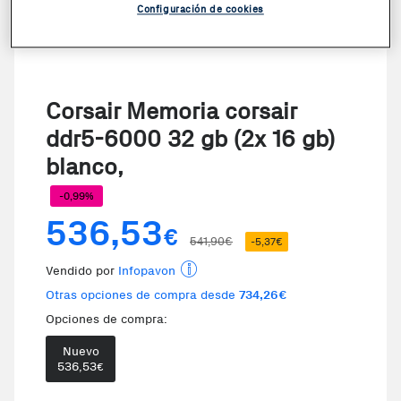
Configuración de cookies
Corsair Memoria corsair
ddr5-6000 32 gb (2x 16 gb)
blanco,
-0,99%
536,53
€
541,90€
-5,37€
Vendido por
Infopavon
Otras opciones de compra desde
734,26€
Opciones de compra:
Nuevo
536,53
€