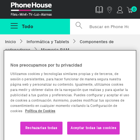
Phonehouse
0
Todo
Inicio
Informática y Tablets
Componentes de
ordenadores
Memoria RAM
Nos preocupamos por tu privacidad
Utilizamos cookies y tecnologías similares propias y de terceros, de
sesión o persistentes, para hacer funcionar de manera segura nuestra
página web y personalizar su contenido. Igualmente, utilizamos cookies
para medir y obtener datos de la navegación que realizas y para ajustar la
publicidad a tus gustos y preferencias. Puedes configurar y aceptar el uso
de cookies a continuación. Asimismo, puedes modificar tus opciones de
consentimiento en cualquier momento visitando la Configuración de
cookies
Política de Cookies
Rechazarlas todas
Aceptar todas las cookies