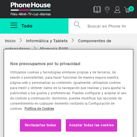
Phonehouse
0
Todo
Inicio
Informática y Tablets
Componentes de
ordenadores
Memoria RAM
Nos preocupamos por tu privacidad
Utilizamos cookies y tecnologías similares propias y de terceros, de
sesión o persistentes, para hacer funcionar de manera segura nuestra
página web y personalizar su contenido. Igualmente, utilizamos cookies
para medir y obtener datos de la navegación que realizas y para ajustar la
publicidad a tus gustos y preferencias. Puedes configurar y aceptar el uso
de cookies a continuación. Asimismo, puedes modificar tus opciones de
consentimiento en cualquier momento visitando la Configuración de
cookies
Política de Cookies
Rechazarlas todas
Aceptar todas las cookies