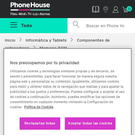
Phonehouse
0
Todo
Inicio
Informática y Tablets
Componentes de
ordenadores
Memoria RAM
Nos preocupamos por tu privacidad
Utilizamos cookies y tecnologías similares propias y de terceros, de
sesión o persistentes, para hacer funcionar de manera segura nuestra
página web y personalizar su contenido. Igualmente, utilizamos cookies
para medir y obtener datos de la navegación que realizas y para ajustar la
publicidad a tus gustos y preferencias. Puedes configurar y aceptar el uso
de cookies a continuación. Asimismo, puedes modificar tus opciones de
consentimiento en cualquier momento visitando la Configuración de
cookies
Política de Cookies
Rechazarlas todas
Aceptar todas las cookies