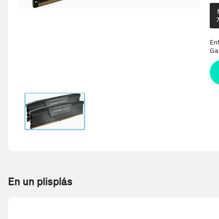
En
Ga
En un plisplás