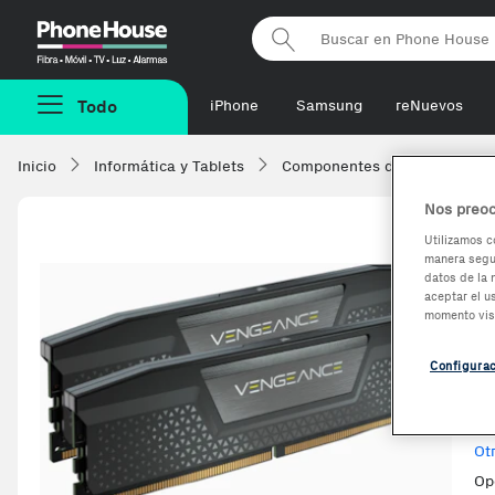
Phonehouse
Todo
iPhone
Samsung
reNuevos
Inicio
Informática y Tablets
Componentes de ordenadore
Nos preoc
Utilizamos c
manera segur
C
datos de la 
aceptar el u
m
momento vis
7
Configura
Ve
Ot
Op