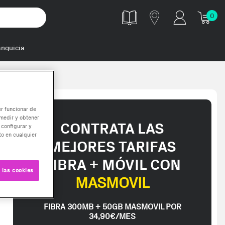
0
anquicia
memoria 32 GB
er funcionar de
medir y obtener
CONTRATA LAS
 configurar y
o en cualquier
MEJORES TARIFAS
FIBRA + MÓVIL CON
 las cookies
MASMOVIL
FIBRA 300MB + 50GB MASMOVIL POR
34,90€/MES