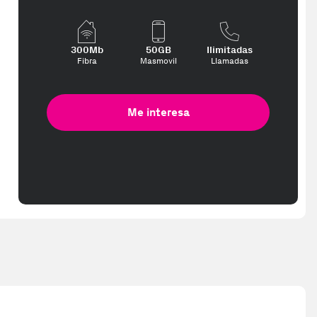
 interese, con los mejores precios. Gracias a nuestros vendedores d
300Mb
50GB
Ilimitadas
Fibra
Masmovil
Llamadas
Me interesa