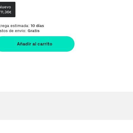
Te damos la oportunidad de elegir lo que más te
Nuevo
711,36
€
trega estimada:
10 días
stos de envio:
Gratis
Añadir al carrito