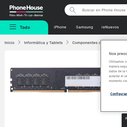
Phonehouse
Todo
iPhone
Samsung
reNuevos
Inicio
Informática y Tablets
Componentes de ordenadore
Nos preoc
Utilizamos c
manera segur
A
datos de la 
aceptar el u
d
momento vis
Configura
Op