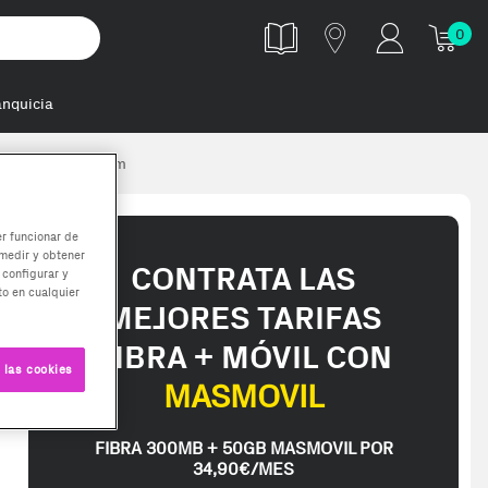
0
anquicia
hz 1.2v cl19 dimm
er funcionar de
medir y obtener
CONTRATA LAS
 configurar y
o en cualquier
MEJORES TARIFAS
FIBRA + MÓVIL CON
 las cookies
MASMOVIL
FIBRA 300MB + 50GB MASMOVIL POR
34,90€/MES