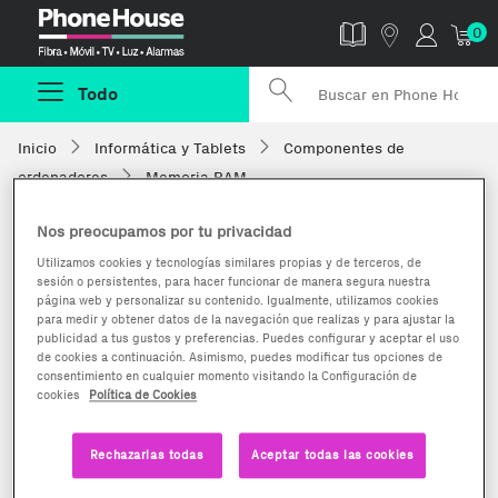
Phonehouse
0
Todo
Inicio
Informática y Tablets
Componentes de
ordenadores
Memoria RAM
Nos preocupamos por tu privacidad
Utilizamos cookies y tecnologías similares propias y de terceros, de
sesión o persistentes, para hacer funcionar de manera segura nuestra
página web y personalizar su contenido. Igualmente, utilizamos cookies
para medir y obtener datos de la navegación que realizas y para ajustar la
publicidad a tus gustos y preferencias. Puedes configurar y aceptar el uso
de cookies a continuación. Asimismo, puedes modificar tus opciones de
consentimiento en cualquier momento visitando la Configuración de
cookies
Política de Cookies
Rechazarlas todas
Aceptar todas las cookies