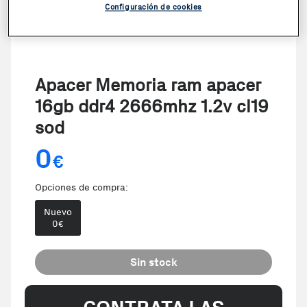
Configuración de cookies
Apacer Memoria ram apacer
16gb ddr4 2666mhz 1.2v cl19
sod
0
€
Opciones de compra:
Nuevo
0
€
Sin stock