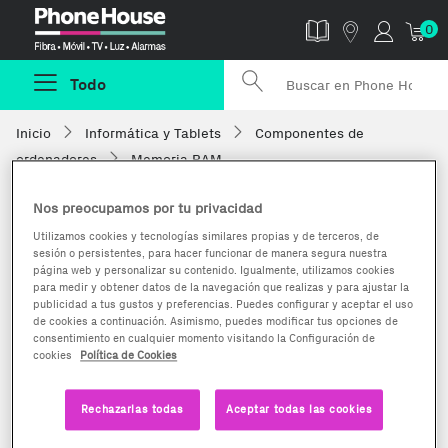
Phonehouse
0
Todo
Inicio
Informática y Tablets
Componentes de
ordenadores
Memoria RAM
Nos preocupamos por tu privacidad
Utilizamos cookies y tecnologías similares propias y de terceros, de
sesión o persistentes, para hacer funcionar de manera segura nuestra
página web y personalizar su contenido. Igualmente, utilizamos cookies
para medir y obtener datos de la navegación que realizas y para ajustar la
publicidad a tus gustos y preferencias. Puedes configurar y aceptar el uso
de cookies a continuación. Asimismo, puedes modificar tus opciones de
consentimiento en cualquier momento visitando la Configuración de
cookies
Política de Cookies
Rechazarlas todas
Aceptar todas las cookies