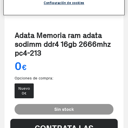
Configuración de cookies
Adata Memoria ram adata
sodimm ddr4 16gb 2666mhz
pc4-213
0
€
Opciones de compra:
Nuevo
0
€
Sin stock