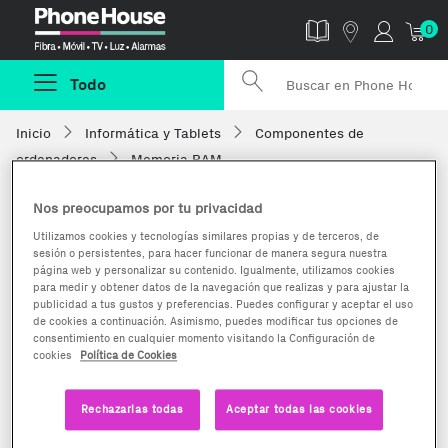
Phonehouse
0
Todo
Inicio
Informática y Tablets
Componentes de
ordenadores
Memoria RAM
Nos preocupamos por tu privacidad
Utilizamos cookies y tecnologías similares propias y de terceros, de
sesión o persistentes, para hacer funcionar de manera segura nuestra
página web y personalizar su contenido. Igualmente, utilizamos cookies
para medir y obtener datos de la navegación que realizas y para ajustar la
publicidad a tus gustos y preferencias. Puedes configurar y aceptar el uso
de cookies a continuación. Asimismo, puedes modificar tus opciones de
consentimiento en cualquier momento visitando la Configuración de
cookies
Política de Cookies
Rechazarlas todas
Aceptar todas las cookies