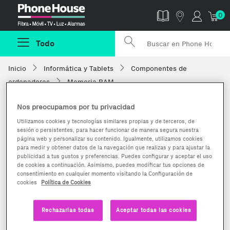
Phonehouse
0
Todo
Inicio
Informática y Tablets
Componentes de
ordenadores
Memoria RAM
Nos preocupamos por tu privacidad
Utilizamos cookies y tecnologías similares propias y de terceros, de
sesión o persistentes, para hacer funcionar de manera segura nuestra
página web y personalizar su contenido. Igualmente, utilizamos cookies
para medir y obtener datos de la navegación que realizas y para ajustar la
publicidad a tus gustos y preferencias. Puedes configurar y aceptar el uso
de cookies a continuación. Asimismo, puedes modificar tus opciones de
consentimiento en cualquier momento visitando la Configuración de
cookies
Política de Cookies
Rechazarlas todas
Aceptar todas las cookies