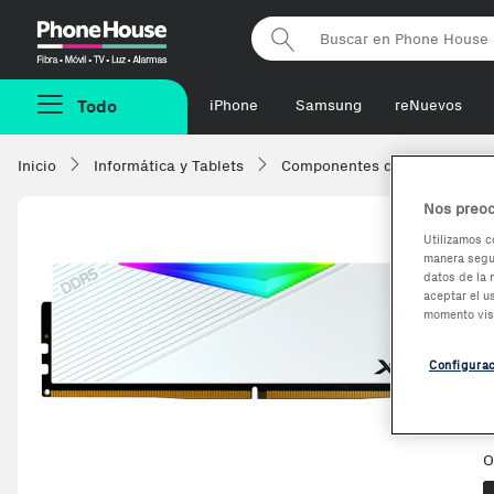
Phonehouse
Todo
iPhone
Samsung
reNuevos
Inicio
Informática y Tablets
Componentes de ordenadore
Nos preoc
Utilizamos c
manera segur
datos de la 
aceptar el u
momento vis
Configura
O