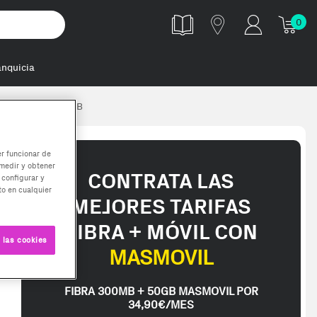
0
anquicia
a 16 GB 1 x 16 GB
er funcionar de
medir y obtener
CONTRATA LAS
 configurar y
o en cualquier
MEJORES TARIFAS
FIBRA + MÓVIL CON
 las cookies
MASMOVIL
FIBRA 300MB + 50GB MASMOVIL POR
34,90€/MES